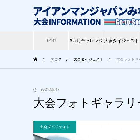
TOP
6カ月チャレンジ
大会ダイジェスト
ブログ
大会ダイジェスト
大会フォトギャ
【トライアスリートが紡ぐ IM
6月29日に木古内町でキッズ＆
2024.09.17
ャパンの歴史 ⑧】表現者たちが
ジュニアのトライアスロン体験
大会フォトギャラリー 
躍動する最高の舞台。そして一
会『ミニミニアイアンマン』が
時代の区切りへ ー アイアンマ
開催される！
ン・ジャパン in びわ湖 1994
大会ダイジェスト
年〜97年 ー
【トライアスリートが紡ぐ IM
第2回大会実行委員会が北斗市