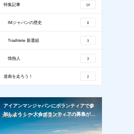
【インタビュー】北島孝雄さん
特集記事
14
（アイアンマンジャパンみなみ
北海道大会会長）／ 『道南なら
IMジャパンの歴史
8
ではのおもてなし、そして笑顔
で9月にお持ちしています』
Triathlete 新選組
3
情熱人
3
道南を走ろう！
2
【トライアスリートが紡ぐ IMジ
ャパンの歴史 ③】日本のアイア
アイアンマンジャパンにボランティアで参
アイアンマ
ンマン夜明け前（後編） 〜 ’85
加しよう！ 〜大会ボランティアの募集が開
の大会ボラ
アイアンマン・ジャパン in びわ
始〜
湖 〜
北斗 → 木古内へライド。アイア
ンマンのフィニッシュ地点を目