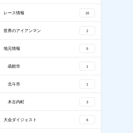
ャパンの歴史 ③】日本のアイア
ンマン夜明け前（後編） 〜 ’8
レース情報
16
5アイアンマン・ジャパン in び
わ湖 〜
世界のアイアンマン
2
地元情報
5
函館市
1
北斗市
1
【連載／トライアスリート新選
組 ① 】 幕末の風雲児たちとア
木古内町
3
イアンマンの親和性 〜 The Las
t SAMURAI 〜
大会ダイジェスト
6