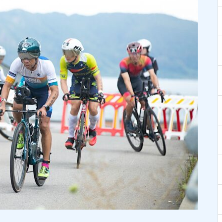
ャパンの歴史 ④】マーク・アレ
ン初来日。世界を目指す競技の
成熟 〜 ’86アイアンマン・ジ
ャパン in びわ湖 〜
ジ
【トライアスリートが紡ぐ IMジ
ャパンの歴史 ①】トライアスロ
ン元年。日本でアイアンマンが
誕生した1985年 〜 プロロー
グ 〜
【連載／トライアスリート新選
組 ② 】いざ五稜郭へ！ 戦いの
トランジションとなった星型の
要塞 〜 The Last SAMURAI 〜