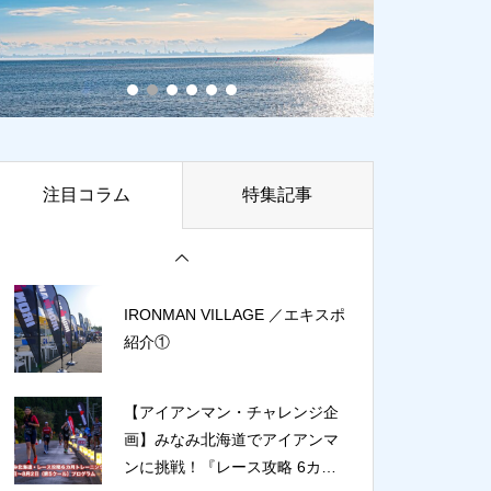
指してシーサイド＆登坂コース
を楽しもう！
【アイアンマン・チャレンジ企
画】みなみ北海道でアイアンマ
ン初挑戦！『レース攻略 6カ月
計画』／ 5月11日〜6月7日（第3
クール）トレーニングプログラ
【トライアスリートが紡ぐ IMジ
注目コラム
特集記事
ム
ャパンの歴史 ⑥】世界への扉を
開いた宮塚の躍進 〜 ’88アイア
ンマン・ジャパン in びわ湖大会
〜
IRONMAN VILLAGE ／エキスポ
紹介①
【アイアンマン・チャレンジ企
画】みなみ北海道でアイアンマ
ンに挑戦！『レース攻略 6カ月