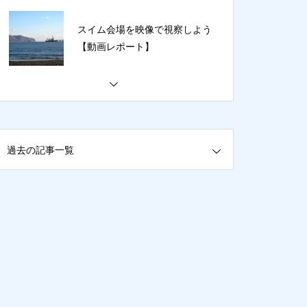
計画』／ 7月6日〜8月2日（第5
クール）トレーニング プログラ
スイム会場を映像で視察しよう
ム
【動画レポート】
【トライアスリートが紡ぐ IMジ
ャパンの歴史 ①】トライアスロ
ン元年。日本でアイアンマンが
誕生した1985年 〜 プロローグ
過去の記事一覧
〜
【連載／トライアスリート新選
組 ② 】いざ五稜郭へ！ 戦いの
トランジションとなった星型の
要塞 〜 The Last SAMURAI 〜
アイアンマンジャパンみなみ北
海道が “2024 IRONMAN Asia At
hletes’ Choice Awards” でベス
ト・レースに輝く！
【トライアスリートが紡ぐ IMジ