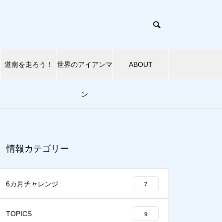
道南を走ろう！
世界のアイアンマ
ABOUT
ン
【トライアスリートが紡ぐ IMジ
木古内町で『北海道観光を考え
情報カテゴリー
ャパンの歴史 ⑥】世界への扉を
るみんなの会』が開催 ／ 熱い
開いた宮塚の躍進 〜 ’88アイ
地元の想いがアスリートたちを
アンマン・ジャパン in びわ湖大
待ち受ける！
6カ月チャレンジ
7
会 〜
【トライアスリートが紡ぐ IMジ
TOPICS
9