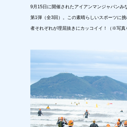
【インタビュー】福井弘生さん
9月15日に開催されたアイアンマンジャパン
（木古内町 商工観光創生室長）
／ 『アイアンマンの聖地と言っ
第1弾（全3回）。この素晴らしいスポーツに
ていただけるよう、一歩ずつ前
者それぞれが理屈抜きにカッコイイ！（※写真
へ進んでいきたいですね』
IRONMAN VILLAGE ／エキス