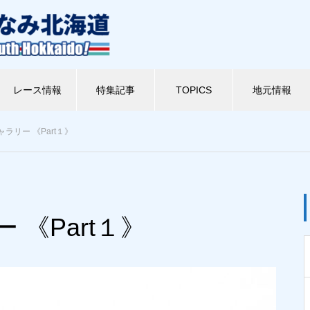
レース情報
特集記事
TOPICS
地元情報
ラリー 《Part１》
IMジャパンの歴史
木古内町
Triathlete 新選組
北斗市
函館市
情熱人
ジ
【トライアスリートが紡ぐ IMジ
令和最初の国内での地元アイア
ャパンの歴史 ⑦】日本初のトラ
ンマン誕生なるか ／ 木古内町
《Part１》
イアスロン実業団チームの誕
推薦枠の募集が開始
生。加速する90年代の幕開け。
〜 アイアンマン・ジャパン in
びわ湖大会 1990年代前半 〜
ジ
【トライアスリートが紡ぐ IMジ