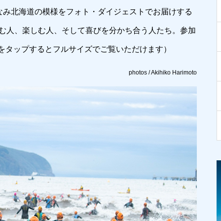
【インタビュー】藤野訓さん
みなみ北海道の模様をフォト・ダイジェストでお届けする
（国土交通省北海道開発局）／
日本で初めて自動車専用道路を
挑む人、楽しむ人、そして喜びを分かち合う人たち。参加
使用するアイアンマン誕生のキ
をタップするとフルサイズでご覧いただけます）
ーパーソン
photos / Akihiko Harimoto
ポ紹介②
アイアンマンジャパンみなみ北海道2026・
大会ボランティア募集中。 〜 世界に誇
る、日本のアイアンマン。みんなで楽しも
う！ 〜