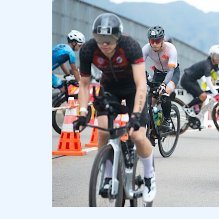
ャパンの歴史 ⑤】世界のシロモ
で開催
ト。アイアンマンで日本人初の
表彰台獲得 〜 ’87アイアンマ
ン・ジャパン in びわ湖 〜
【トライアスリートが紡ぐ IM
湯の川温泉エリアを散策【動画
ャパンの歴史 ②】日本のアイア
レポート】
ンマン夜明け前（前編） 〜 ’8
5アイアンマン・ジャパン in び
わ湖 〜
【連載／トライアスリート新選
組 ③ 】『木古内へ！』。幕末
の SAMURAI たちが歴史を創っ
た革命の地で、IRONMAN の開
拓者たちが新たな歴史を創
る 〜 The Last SAMURAI 〜