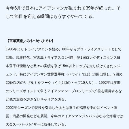
今年6月で日本にアイアンマンが生まれて39年が経った。そ
して節目を迎える瞬間はもうすぐやってくる。
【宮塚英也／みやづか ひでや】
1985年よりトライアスロンを始め、88年からプロトライアスリートとして
活動。現役時代、宮古島トライアスロン4勝、第1回ロングディスタンス日
本選手権優勝など数々の実績を挙げ15年以上トップを走り続けてきたレジ
ェンド。特にアイアンマン世界選手権（ハワイ）では計13回出場し、9回の
20位以内のリザルトをマーク（うち2回のトップ10入り）。1992年は年間
のシリーズポイントで争うアイアンマン・プロシリーズで3位を獲得するな
ど他の追随を許さないキャリアを誇る。
2002年シーズンで現役を引退したあとは選手の指導を中心にイベント運
営、商品の開発などを展開。今年のアイアンマンジャパンみなみ北海道では
大会スーパーバイザーに就任している。