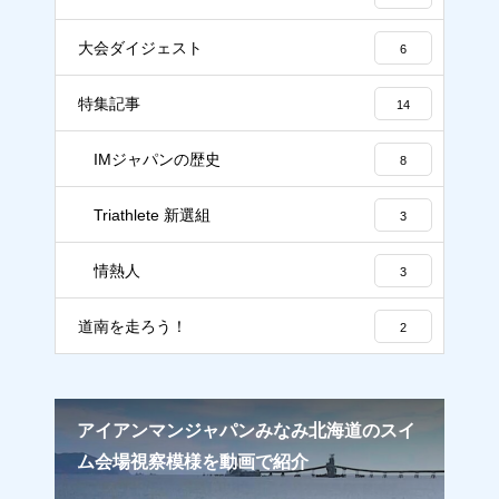
大会ダイジェスト
6
特集記事
14
IMジャパンの歴史
8
Triathlete 新選組
3
情熱人
3
道南を走ろう！
2
大会コースの攻略ポイントを紹
介【スイム編】 ※動画コース
通省
アイアンマンジャパンみなみ北海道のスイ
上
紹介あり
専用
ム会場視察模様を動画で紹介
北
【連載／トライアスリート新選
ーパ