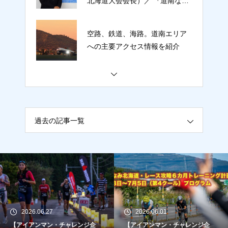
北海道大会会長）／ 『道南なら
ではのおもてなし、そして笑顔
で9月にお持ちしています』
空路、鉄道、海路。道南エリア
への主要アクセス情報を紹介
北斗市・木古内町での夏合宿リ
ポート《 DAY１》／ 宮塚スーパ
ーバイザーがコース攻略法を伝
授
過去の記事一覧
【アイアンマン・チャレンジ企
画】みなみ北海道でアイアンマ
ン挑戦！『レース攻略 6カ月計
画』／ 3月23日〜4月12日（第１
クール）トレーニングプログラ
IRONMAN VILLAGE ／エキスポ
ム
紹介①
2026.06.27
2026.06.01
【アイアンマン・チャレンジ企
【アイアンマン・チャレンジ企