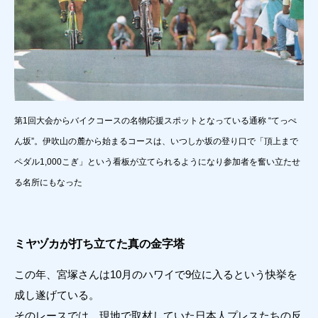
第1回大会からバイクコースの名物応援スポットとなっている通称 “てっぺ
ん坂”。伊吹山の麓から始まるコースは、いつしか坂の登り口で「頂上まで
ペダル1,000こぎ」という看板が立てられるようになり参加者を奮い立たせ
る名所にもなった
ミヤヅカが打ち立てた真の金字塔
この年、宮塚さんは10月のハワイで9位に入るという快挙を
成し遂げている。
そのレースでは、現地で取材していた日本人プレスたちの反