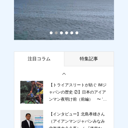
組 ① 】 幕末の風雲児たちとア
イアンマンの親和性 〜 The Last
SAMURAI 〜
アイアンマンジャパンみなみ北
海道 のエントリーが締め切られ
る
【アイアンマン・チャレンジ企
注目コラム
特集記事
画】みなみ北海道でアイアンマ
ンに挑戦！『レース攻略 6カ月
計画』／ 8月3日〜8月30日（最
終クール）＆ 調整トレーニング
【トライアスリートが紡ぐ IMジ
《さあ本番に向けてラストスパ
ャパンの歴史 ②】日本のアイア
ートだ！》
ンマン夜明け前（前編） 〜 ’85
アイアンマン・ジャパン in びわ
湖 〜
【インタビュー】北島孝雄さん
（アイアンマンジャパンみなみ