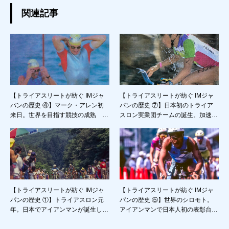
関連記事
【トライアスリートが紡ぐ IMジャ
【トライアスリートが紡ぐ IMジャ
パンの歴史 ④】マーク・アレン初
パンの歴史 ⑦】日本初のトライア
来日。世界を目指す競技の成熟 〜
スロン実業団チームの誕生。加速す
’86アイアンマン・ジャパン in びわ
る90年代の幕開け。 〜 アイアン
湖 〜
マン・ジャパン in びわ湖大会 1990
年代前半 〜
【トライアスリートが紡ぐ IMジャ
【トライアスリートが紡ぐ IMジャ
パンの歴史 ①】トライアスロン元
パンの歴史 ⑤】世界のシロモト。
年。日本でアイアンマンが誕生した
アイアンマンで日本人初の表彰台獲
1985年 〜 プロローグ 〜
得 〜 ’87アイアンマン・ジャパン i
n びわ湖 〜